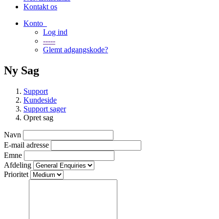
Kontakt os
Konto
Log ind
-----
Glemt adgangskode?
Ny Sag
Support
Kundeside
Support sager
Opret sag
Navn
E-mail adresse
Emne
Afdeling
Prioritet