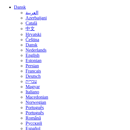
Dansk
العربية
Azerbaijani
Català
中文
Hrvatski
Čeština
Dansk
Nederlands
English
Estonian
Persian
Français
Deutsch
עברית
Magyar
Italiano
Macedonian
Norwegian
Português
Português
Română
Русский
Español