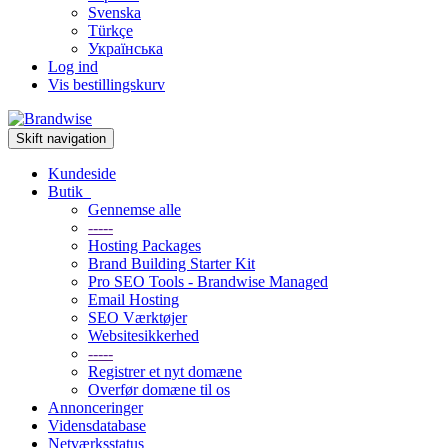
Svenska
Türkçe
Українська
Log ind
Vis bestillingskurv
Skift navigation
Kundeside
Butik
Gennemse alle
-----
Hosting Packages
Brand Building Starter Kit
Pro SEO Tools - Brandwise Managed
Email Hosting
SEO Værktøjer
Websitesikkerhed
-----
Registrer et nyt domæne
Overfør domæne til os
Annonceringer
Vidensdatabase
Netværksstatus