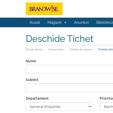
Acasă
Magazin
Anunțuri
Bibliotec
Deschide Tichet
Portal clienți
Contul meu
Tichete de suport
Trimite tich
Nume
Subiect
Departament
Priorita