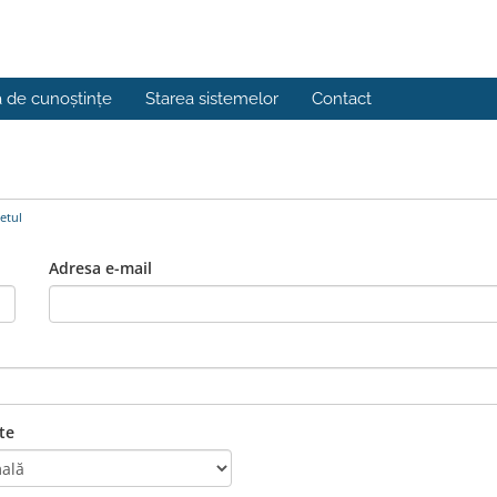
a de cunoștințe
Starea sistemelor
Contact
etul
Adresa e-mail
te