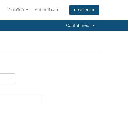
Română
Autentificare
Coșul meu
Contul meu