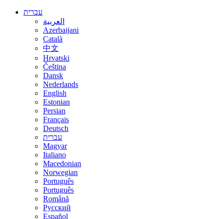
עברית
العربية
Azerbaijani
Català
中文
Hrvatski
Čeština
Dansk
Nederlands
English
Estonian
Persian
Français
Deutsch
עברית
Magyar
Italiano
Macedonian
Norwegian
Português
Português
Română
Русский
Español