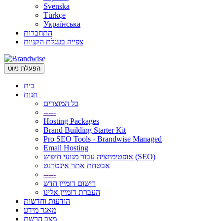
Svenska
Türkçe
Українська
התחברות
צפייה בעגלת הקניות
הפעלת ניווט
בית
חנות
כל המוצרים
-----
Hosting Packages
Brand Building Starter Kit
Pro SEO Tools - Brandwise Managed
Email Hosting
אופטימיזציה עבור מנועי חיפוש (SEO)
אבטחת אתר אינטרנט
-----
רישום דומיין חדש
העברת דומיין אלינו
הודעות וחדשות
מאגר מידע
מצב הרשת