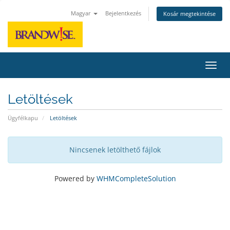
Magyar
Bejelentkezés
Kosár megtekintése
Váltá
Letöltések
Ügyfélkapu
Letöltések
Nincsenek letölthető fájlok
Powered by
WHMCompleteSolution