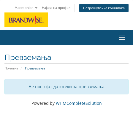
Macedonian
Најава на профил
Потрошувачка кошничка
Вклу
Превземања
Почетна
Превземања
Не постојат датотеки за превземања
Powered by
WHMCompleteSolution